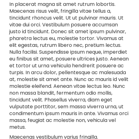
In placerat magna sit amet rutrum lobortis.
Maecenas risus velit, fringilla vitae tellus a,
tincidunt rhoncus velit. Ut ut pulvinar mauris. Ut
vitae dui orci. Vestibulum posuere accumsan
justo id tincidunt. Donec sit amet ipsum pulvinar,
pharetra lectus eu, molestie tortor. Vivamus at
elit egestas, rutrum libero nec, pretium lectus.
Nulla facilisi. Suspendisse ipsum neque, imperdiet
eu finibus sit amet, posuere ultrices justo. Aenean
et tortor ut urna vehicula hendrerit posuere ac
turpis. In arcu dolor, pellentesque ac malesuada
at, molestie sit amet ante. Nunc ac mauris id velit
molestie eleifend. Aenean vitae lectus leo. Nunc
non massa blandit, fermentum odio mollis,
tincidunt velit. Phasellus viverra, diam eget
vulputate porttitor, sem massa viverra urna, ut
condimentum ipsum mauris in ante. Vivamus orci
massa, feugiat ac molestie non, vehicula vel
metus.
Maecenas vestibulum varius fringilla.