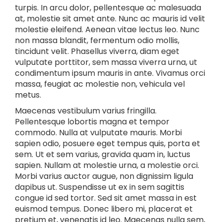
turpis. In arcu dolor, pellentesque ac malesuada
at, molestie sit amet ante. Nunc ac mauris id velit
molestie eleifend. Aenean vitae lectus leo. Nunc
non massa blandit, fermentum odio mollis,
tincidunt velit. Phasellus viverra, diam eget
vulputate porttitor, sem massa viverra urna, ut
condimentum ipsum mauris in ante. Vivamus orci
massa, feugiat ac molestie non, vehicula vel
metus.
Maecenas vestibulum varius fringilla.
Pellentesque lobortis magna et tempor
commodo. Nulla at vulputate mauris. Morbi
sapien odio, posuere eget tempus quis, porta et
sem. Ut et sem varius, gravida quam in, luctus
sapien. Nullam at molestie urna, a molestie orci.
Morbi varius auctor augue, non dignissim ligula
dapibus ut. Suspendisse ut ex in sem sagittis
congue id sed tortor. Sed sit amet massa in est
euismod tempus. Donec libero mi, placerat et
pretium et, venenatis id leo. Maecenas nulla sem,