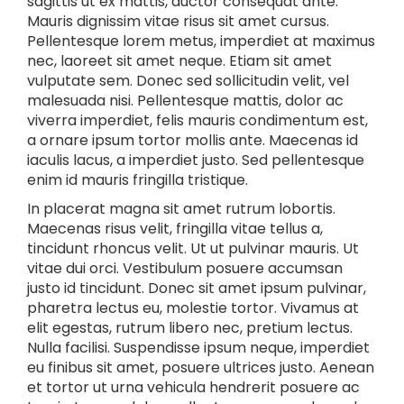
sagittis ut ex mattis, auctor consequat ante.
Mauris dignissim vitae risus sit amet cursus.
Pellentesque lorem metus, imperdiet at maximus
nec, laoreet sit amet neque. Etiam sit amet
vulputate sem. Donec sed sollicitudin velit, vel
malesuada nisi. Pellentesque mattis, dolor ac
viverra imperdiet, felis mauris condimentum est,
a ornare ipsum tortor mollis ante. Maecenas id
iaculis lacus, a imperdiet justo. Sed pellentesque
enim id mauris fringilla tristique.
In placerat magna sit amet rutrum lobortis.
Maecenas risus velit, fringilla vitae tellus a,
tincidunt rhoncus velit. Ut ut pulvinar mauris. Ut
vitae dui orci. Vestibulum posuere accumsan
justo id tincidunt. Donec sit amet ipsum pulvinar,
pharetra lectus eu, molestie tortor. Vivamus at
elit egestas, rutrum libero nec, pretium lectus.
Nulla facilisi. Suspendisse ipsum neque, imperdiet
eu finibus sit amet, posuere ultrices justo. Aenean
et tortor ut urna vehicula hendrerit posuere ac