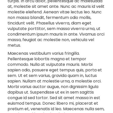
turpis. In arcu dolor, pellentesque ac malesuada
at, molestie sit amet ante. Nunc ac mauris id velit
molestie eleifend. Aenean vitae lectus leo. Nunc
non massa blandit, fermentum odio mollis,
tincidunt velit. Phasellus viverra, diam eget
vulputate porttitor, sem massa viverra urna, ut
condimentum ipsum mauris in ante. Vivamus orci
massa, feugiat ac molestie non, vehicula vel
metus.
Maecenas vestibulum varius fringilla.
Pellentesque lobortis magna et tempor
commodo. Nulla at vulputate mauris. Morbi
sapien odio, posuere eget tempus quis, porta et
sem. Ut et sem varius, gravida quam in, luctus
sapien. Nullam at molestie urna, a molestie orci.
Morbi varius auctor augue, non dignissim ligula
dapibus ut. Suspendisse ut ex in sem sagittis
congue id sed tortor. Sed sit amet massa in est
euismod tempus. Donec libero mi, placerat et
pretium et, venenatis id leo. Maecenas nulla sem,