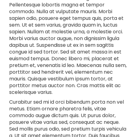
Pellentesque lobortis magna et tempor
commodo. Nulla at vulputate mauris. Morbi
sapien odio, posuere eget tempus quis, porta et
sem. Ut et sem varius, gravida quam in, luctus
sapien. Nullam at molestie urna, a molestie orci.
Morbi varius auctor augue, non dignissim ligula
dapibus ut. Suspendisse ut ex in sem sagittis
congue id sed tortor. Sed sit amet massa in est
euismod tempus. Donec libero mi, placerat et
pretium et, venenatis id leo. Maecenas nulla sem,
porttitor sed hendrerit vel, elementum nec
mauris. Quisque vestibulum ipsum tortor, at
porttitor metus auctor non. Cras mattis elit ac
scelerisque varius.
Curabitur sed mi id orci bibendum porta non vel
metus. Etiam ornare pharetra felis, vitae
commodo augue dictum quis. Ut purus dolor,
posuere vitae varius sed, consequat ac neque.
Sed mollis purus odio, sed pretium turpis vehicula
a. Ut sit amet elementum tortor. Duis faucibus