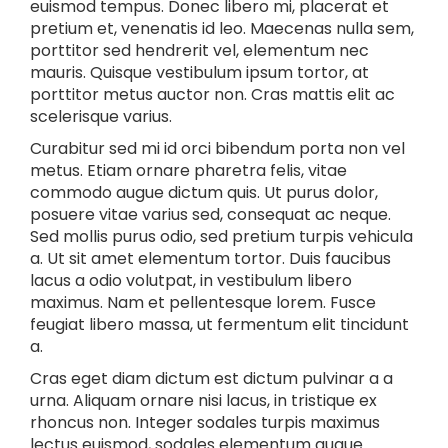
euismod tempus. Donec libero mi, placerat et
pretium et, venenatis id leo. Maecenas nulla sem,
porttitor sed hendrerit vel, elementum nec
mauris. Quisque vestibulum ipsum tortor, at
porttitor metus auctor non. Cras mattis elit ac
scelerisque varius.
Curabitur sed mi id orci bibendum porta non vel
metus. Etiam ornare pharetra felis, vitae
commodo augue dictum quis. Ut purus dolor,
posuere vitae varius sed, consequat ac neque.
Sed mollis purus odio, sed pretium turpis vehicula
a. Ut sit amet elementum tortor. Duis faucibus
lacus a odio volutpat, in vestibulum libero
maximus. Nam et pellentesque lorem. Fusce
feugiat libero massa, ut fermentum elit tincidunt
a.
Cras eget diam dictum est dictum pulvinar a a
urna. Aliquam ornare nisi lacus, in tristique ex
rhoncus non. Integer sodales turpis maximus
lectus euismod, sodales elementum augue