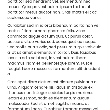
porttitor sed hendrerit vel, elementum nec
mauris. Quisque vestibulum ipsum tortor, at
porttitor metus auctor non. Cras mattis elit ac
scelerisque varius.
Curabitur sed mi id orci bibendum porta non vel
metus. Etiam ornare pharetra felis, vitae
commodo augue dictum quis. Ut purus dolor,
posuere vitae varius sed, consequat ac neque.
Sed mollis purus odio, sed pretium turpis vehicula
a. Ut sit amet elementum tortor. Duis faucibus
lacus a odio volutpat, in vestibulum libero
maximus. Nam et pellentesque lorem. Fusce
feugiat libero massa, ut fermentum elit tincidunt
a.
Cras eget diam dictum est dictum pulvinar a a
urna. Aliquam ornare nisi lacus, in tristique ex
rhoncus non. Integer sodales turpis maximus
lectus euismod, sodales elementum augue
malesuada. Sed sit amet sagittis mauris, et
fermentum libero. Curabitur tempor massa vel