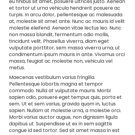
eu finibus sit amet, posuere ultrices justo. Aenean
et tortor ut urna vehicula hendrerit posuere ac
turpis. In arcu dolor, pellentesque ac malesuada
at, molestie sit amet ante. Nunc ac mauris id velit
molestie eleifend. Aenean vitae lectus leo. Nunc
non massa blandit, fermentum odio mollis,
tincidunt velit. Phasellus viverra, diam eget
vulputate porttitor, sem massa viverra urna, ut
condimentum ipsum mauris in ante. Vivamus orci
massa, feugiat ac molestie non, vehicula vel
metus.
Maecenas vestibulum varius fringilla.
Pellentesque lobortis magna et tempor
commodo. Nulla at vulputate mauris. Morbi
sapien odio, posuere eget tempus quis, porta et
sem. Ut et sem varius, gravida quam in, luctus
sapien. Nullam at molestie urna, a molestie orci.
Morbi varius auctor augue, non dignissim ligula
dapibus ut. Suspendisse ut ex in sem sagittis
congue id sed tortor. Sed sit amet massa in est