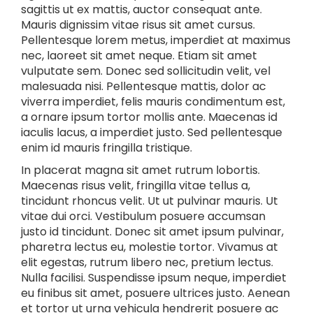
sagittis ut ex mattis, auctor consequat ante.
Mauris dignissim vitae risus sit amet cursus.
Pellentesque lorem metus, imperdiet at maximus
nec, laoreet sit amet neque. Etiam sit amet
vulputate sem. Donec sed sollicitudin velit, vel
malesuada nisi. Pellentesque mattis, dolor ac
viverra imperdiet, felis mauris condimentum est,
a ornare ipsum tortor mollis ante. Maecenas id
iaculis lacus, a imperdiet justo. Sed pellentesque
enim id mauris fringilla tristique.
In placerat magna sit amet rutrum lobortis.
Maecenas risus velit, fringilla vitae tellus a,
tincidunt rhoncus velit. Ut ut pulvinar mauris. Ut
vitae dui orci. Vestibulum posuere accumsan
justo id tincidunt. Donec sit amet ipsum pulvinar,
pharetra lectus eu, molestie tortor. Vivamus at
elit egestas, rutrum libero nec, pretium lectus.
Nulla facilisi. Suspendisse ipsum neque, imperdiet
eu finibus sit amet, posuere ultrices justo. Aenean
et tortor ut urna vehicula hendrerit posuere ac